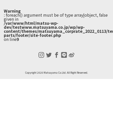
Warning
: foreach() argument must be of type array|object, false
given in
/var/www/html/matsu-wp-
dev/testwww.matsuyama.co.jp/wp/wp-
content/themes/matsuyama_corprate_2022_0113/te
parts/footer/site-footer.php
on line
9
Copyright 2020 Matsuyama Co.Ltd. All Right Reserved.