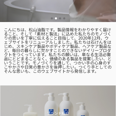
こんにちは、松山油脂です。製品情報をわかりやすく届け
ること、そして「素材と製法」に込めた私たちのモノづく
りの思いを丁寧に伝えること目指して、2020年12月、ウ
ェブサイトをリニューアルしました。私たちは石けんをは
じめ、スキンケア製品やボディケア製品、ヘアケア製品な
ど、毎日の暮らしに欠かすことのできないデイリープロダ
クトをつくっています。私たちの願いは、単なる生活必需
品にとどまることなく、価値のある製品を提案したい、と
いうことです。モノづくりを通して、つかい手の心身のす
こやかさや日常の豊かさを後押したい。つくり手としての
そんな思いも、このウェブサイトから発信します。
ブランド紹介