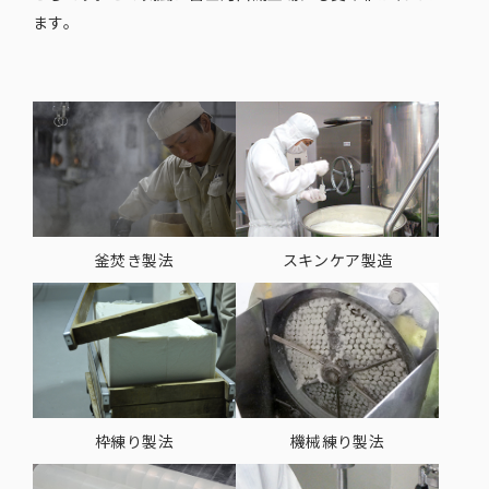
ます。
釜焚き製法
スキンケア製造
枠練り製法
機械練り製法