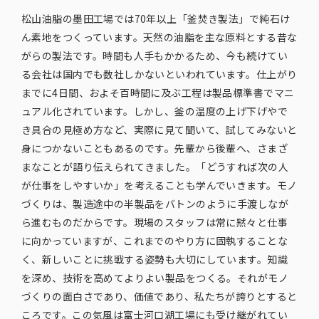
松山油脂の墨田工場では70年以上「釜焚き製法」で純石け
ん素地をつくっています。天然の油脂を主な原料とする昔な
がらの製法です。時間も人手もかかるため、今も続けてい
る会社は国内でも数社しかないといわれています。仕上がり
までに4日間、およそ百時間に及ぶ工程は製品標準書でマニ
ュアル化されています。しかし、釜の温度の上げ下げやで
き具合の見極め方など、実際に見て聞いて、試してみないと
身につかないこともあるのです。先輩から後輩へ、さまざ
まなことが語り伝えられてきました。「どうすれば次の人
が仕事をしやすいか」を考えることも学んでいきます。モノ
づくりは、製造途中の半製品をバトンのように手渡しなが
ら進むものだからです。現場のスタッフは常に黙々と仕事
に向かっていますが、これまでのやり方に固執することな
く、新しいことに挑戦する姿勢も大切にしています。知識
を深め、技術を高めてよりよい製品をつくる。それがモノ
づくりの面白さであり、価値であり、私たちが誇りとすると
ころです。この気風は富士河口湖工場にも受け継がれてい