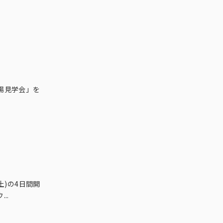
場見学会」を
土)の4日間開
..