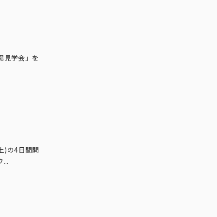
場見学会」を
土)の4日間開
..