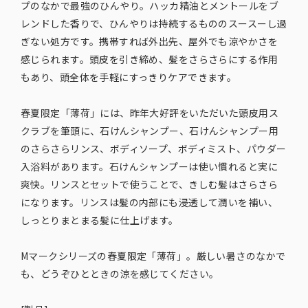
プのなかで最強のひんやり。ハッカ精油とメントールをブ
レンドした香りで、ひんやりは持続するもののスースーし過
ぎない処方です。携帯すれば外出先、屋外でも涼やかさを
感じられます。頭皮を引き締め、髪をさらさらにする作用
もあり、頭全体を手軽にすっきりケアできます。
春夏限定「薄荷」には、昨年大好評をいただいた頭皮用ス
クラブを筆頭に、石けんシャンプー、石けんシャンプー用
のさらさらリンス、ボディソープ、ボディミスト、パウダー
入浴料があります。石けんシャンプーは使い慣れると実に
爽快。リンスとセットで使うことで、きしむ髪はさらさら
になります。リンスは髪の内部にも浸透して潤いを補い、
しっとりまとまる髪に仕上げます。
Mマークシリーズの春夏限定「薄荷」。厳しい暑さのなかで
も、どうぞひとときの涼を感じてください。