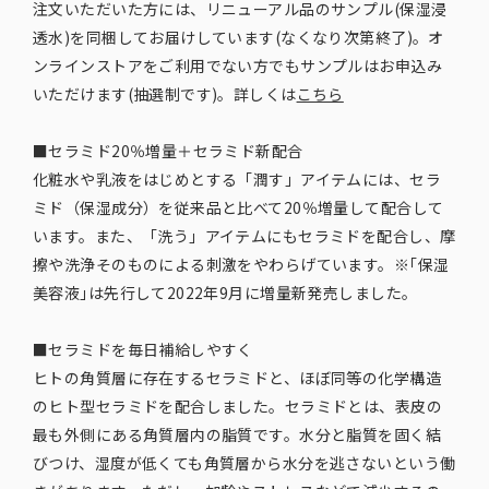
注文いただいた方には、リニューアル品のサンプル(保湿浸
透水)を同梱してお届けしています(なくなり次第終了)。オ
ンラインストアをご利用でない方でもサンプルはお申込み
いただけます(抽選制です)。詳しくは
こちら
■セラミド20％増量＋セラミド新配合
化粧水や乳液をはじめとする「潤す」アイテムには、セラ
ミド（保湿成分）を従来品と比べて20％増量して配合して
います。また、「洗う」アイテムにもセラミドを配合し、摩
擦や洗浄そのものによる刺激をやわらげています。※｢保湿
美容液｣は先行して2022年9月に増量新発売しました。
■セラミドを毎日補給しやすく
ヒトの角質層に存在するセラミドと、ほぼ同等の化学構造
のヒト型セラミドを配合しました。セラミドとは、表皮の
最も外側にある角質層内の脂質です。水分と脂質を固く結
びつけ、湿度が低くても角質層から水分を逃さないという働