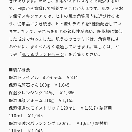
きがあります。ただし、加齢やストレスなどで減少するの
で、日頃から意識して補給することが大切です。肌をうるお
す保湿スキンケアでは、ヒトの肌の角質層内に近づけるよ
う、従来品に引き続き、ヒト型セラミドを5種類配合してい
ます。加えて、それらを肌との親和性が高い、細胞膜に類似
した成分で包みました。肌うるのセラミドは、角質層にす
みやかに、まんべんなく浸透していきます。詳しくは、ど
うぞ「
肌うるブランドページ
」をご覧ください。
■製品概要
保湿トライアル 8アイテム ￥814
保湿洗顔石けん 100g ￥1,045
保湿クレンジング 145g ￥1,386
保湿洗顔フォーム 110g ￥1,155
保湿浸透水モイストリッチ 120mL ￥1,617 / 詰替用
110mL ￥1,045
保湿浸透水バランシング 120mL ￥1,617 / 詰替用
110mL ￥1,045