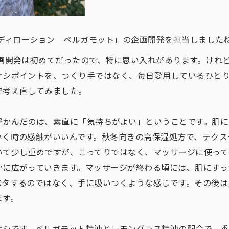
「ボディローション ベルガモット」の​企画開発を​担当しました
画開発は初めてだったので、特に思い入れがあります。けれ
オシポイントを、つくり手ではなく、毎日愛用しているひと
で考え直してみました。
浮かんだのは、素直に「気持ちがよい」ということです。肌に
いく時の感触がいいんです。秋冬向きの高保湿処方で、テクス
いて少し重めですが、こってりではなく、マッサージに使って
かに広がっていきます。マッサージが終わる頃には、肌にすっ
ベタするのではなく、手に吸いつくような感じです。その後は
ます。
オシです。ベルガモット精油とレモングラス精油の配合で、香