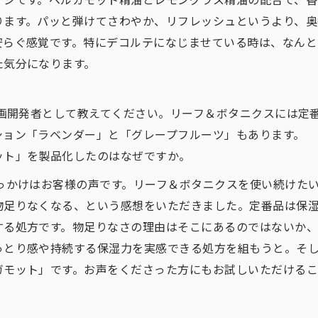
ります。パッと弾けてさわやか、リフレッシュというより、奥
安らぐ感覚です。特にデコルテになじませている時は、なんと
た気分になります。
​企画開発者と​して​教えてください。​リーフ＆ボタニクスには​定番
ョン​「ラベンダー」と​「グレープフルーツ」も​あります。​
ト」を​製品化したのは​なぜですか。
っかけはお客様の声です。リーフ＆ボタニクスを使い続けた
物足りなくなる、という感想をいただきました。定番品は保
する処方です。物足りなさの理由はそこにあるのではないか
っとり感や持続する保湿力を実感できる処方を組もうと。そ
ガモット」です。お声をくださった方にもお試しいただける