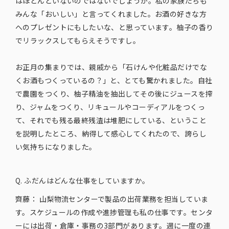
はほとんどいないのではないでしょうか。私の家族たちも
みんな「おいしい」と言ってくれました。お酒の好きな方
へのプレゼントにもしたいな、と思っています。柚子の香り
でリラックスしてもらえそうですし。
お正月の集まりでは、親戚から「石けんや化粧品だけでな
くお酒もつくっているの？」と、とても驚かれました。自社
で農園をつくり、柚子精油を抽出してその後にジュースを搾
り、ジャムをつくり、リキュールやコーディアルをつくっ
て、それでも残る最終残渣は堆肥にしている、ということ
を説明したところ、納得して感心してくれたので、誇らし
い気持ちになりました。
Q. ふだんは​どんな​仕事を​していますか。
齊藤：
山梨物流センターで製品の出荷業務を担当していま
す。スケジュールの作成や進捗管理も私の仕事です。センタ
ーには出荷・倉庫・事務の3部門があります。週に一度の連