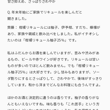
甘さ​抑えめ、​さっぱり​さわやか
Q. 年末年始に​ご家族で​リキュールを​楽しんだと​
聞きました。
齊藤：
柑橘リキュールには柚子、伊予柑、すだち、檸檬が
あり、家族や親戚と飲み比べをしました。私がイチオシし
たいのは「柑橘リキュール柚子25％」です。
私はふだんからお酒を楽しんでいますが、苦みや渋みがあ
るもの、ビールや赤ワインが好きです。リキュールは甘い
ものが多いのでほとんど飲みません。でも「柑橘リキュー
ル柚子25％」は大好きです。少し甘みもありますが、ソー
ダ割りにするとさっぱりして、さわやかで、後味がすっきり
しています。和から洋までどんなお料理にも合うんですよ。
ほかのお酒と決定的に違うのは香りです。柚子の香りがな
んともいえないですね。味も香りも「これ苦手」という方