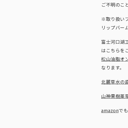
ご不明のこ
※取り扱い
リップバー
富士河口湖
はこちらを
松山油脂オ
なります。
北麓草水の
山神果樹薬
amazon
でも